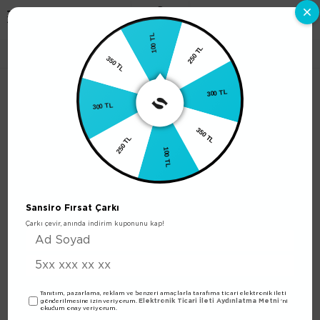
0
100 TL
350 TL
Niche Atelier Amber Wood Unisex 30ml Edp
250 TL
300 TL
300 TL
250 TL
350 TL
100 TL
Sansiro Fırsat Çarkı
Çarkı çevir, anında indirim kuponunu kap!
Tanıtım, pazarlama, reklam ve benzeri amaçlarla tarafıma ticari elektronik ileti
Elektronik Ticari İleti Aydınlatma Metni
gönderilmesine izin veriyorum.
'ni
okudum onay veriyorum.