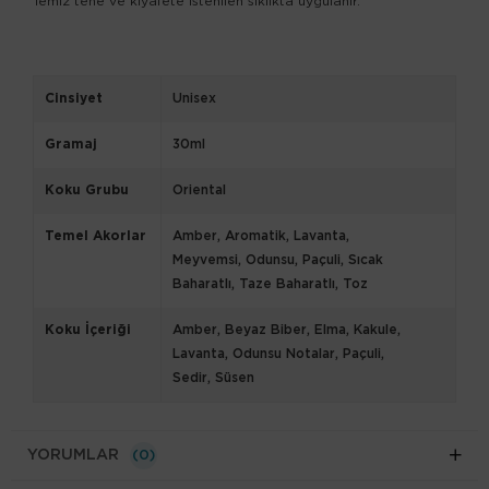
Temiz tene ve kıyafete istenilen sıklıkta uygulanır.
Cinsiyet
Unisex
Gramaj
30ml
Koku Grubu
Oriental
Temel Akorlar
Amber
Aromatik
Lavanta
Meyvemsi
Odunsu
Paçuli
Sıcak
Baharatlı
Taze Baharatlı
Toz
Koku İçeriği
Amber
Beyaz Biber
Elma
Kakule
Lavanta
Odunsu Notalar
Paçuli
Sedir
Süsen
YORUMLAR
(0)