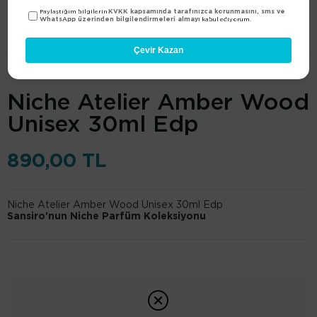
KVKK kapsamında tarafınızca korunmasını, sms ve
Paylaştığım bilgilerin
WhatsApp üzerinden bilgilendirmeleri almayı
kabul ediyorum.
Çevir Kazan
Sansiro
(1030.70010.0008)
Niche Atelier Amber Wood
Unisex 30ml Edp
890,00 TL
Niche Atelier Amber Wood Unisex 30ml Edp
Sansiro'nun Niche Parfüm Koleksiyonu