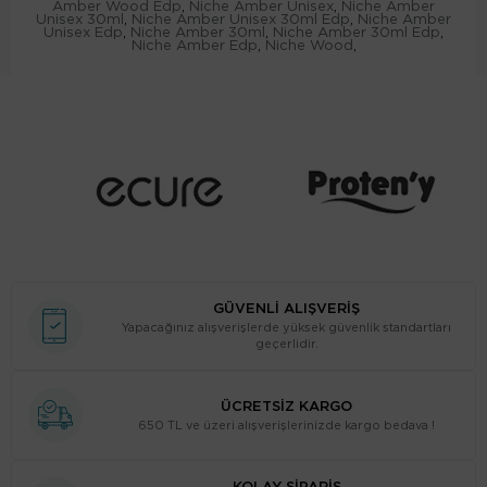
Amber Wood Edp
,
Niche Amber Unisex
,
Niche Amber
Unisex 30ml
,
Niche Amber Unisex 30ml Edp
,
Niche Amber
Unisex Edp
,
Niche Amber 30ml
,
Niche Amber 30ml Edp
,
Niche Amber Edp
,
Niche Wood
,
GÜVENLİ ALIŞVERİŞ
Yapacağınız alışverişlerde yüksek güvenlik standartları
geçerlidir.
ÜCRETSİZ KARGO
650 TL ve üzeri alışverişlerinizde kargo bedava !