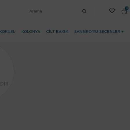
0
KOKUSU
KOLONYA
CİLT BAKIM
SANSİRO'YU SEÇENLER ♥