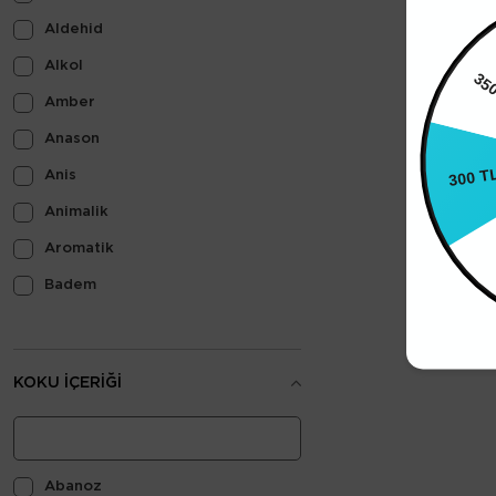
Aldehid
Alkol
Amber
300 T
Anason
Anis
250
Animalik
Aromatik
Badem
Baharatlı
Bal
KOKU İÇERIĞI
Balmumu
Balzamik
Beyaz Çiçekler
Abanoz