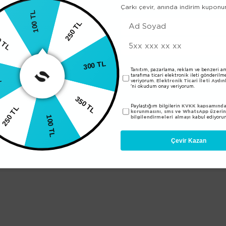
Çarkı çevir, anında indirim kuponu
100 TL
350 TL
250 TL
L
Tanıtım, pazarlama, reklam ve benzeri am
tarafıma ticari elektronik ileti gönderilm
300 TL
veriyorum.
Elektronik Ticari İleti Aydı
'ni okudum onay veriyorum.
 TL
Paylaştığım bilgilerin
KVKK kapsamında 
350 TL
korunmasını, sms ve WhatsApp üzeri
100 TL
bilgilendirmeleri almayı
kabul ediyoru
Çevir Kazan