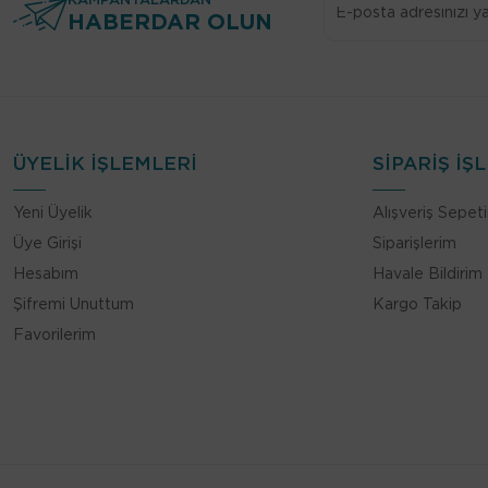
KAMPANYALARDAN
Mineral
HABERDAR OLUN
Armut Çiçeği
Misk
Artemisia
Narenciye
Atlas Sediri
Odunsu
Avustralya Sandal Ağacı
Ozonik
ÜYELİK İŞLEMLERİ
SİPARİŞ İŞ
Badem
Öfke
Baharatlı Notalar
Yeni Üyelik
Alışveriş Sepet
Paçuli
Bal
Üye Girişi
Siparişlerim
Pudramsı
Balmumu
Hesabım
Havale Bildirim
Rom
Şifremi Unuttum
Kargo Takip
Balsam
Sarı Çiçeksi
Favorilerim
Bambu
Sıcak Baharatlı
Barut
Şekerli
Bellflower
Sıcak Şeker
Benzoin
Su