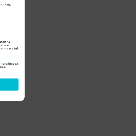
nu kap!
açlarla
esine izin
nlatma Metni
tarafınızca
nden
m.