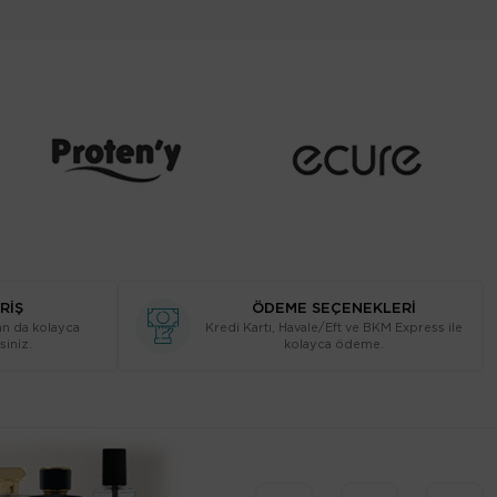
RİŞ
ÖDEME SEÇENEKLERİ
n da kolayca
Kredi Kartı, Havale/Eft ve BKM Express ile
siniz.
kolayca ödeme.