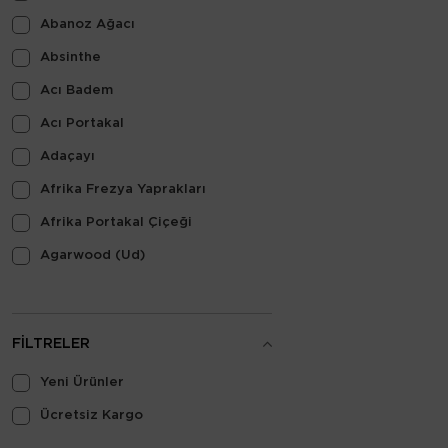
Bitkisel
Abanoz Ağacı
Çiçeksi
Absinthe
Cevizli
Acı Badem
Çikolata
Acı Portakal
Deniz
Adaçayı
Deri
Afrika Frezya Yaprakları
Dumanlı
Afrika Portakal Çiçeği
Dünyevi
Agarwood (Ud)
Fresh
Ahududu
Gül
Akigalawood
Hafif Baharatlı
FILTRELER
Aldehitler
Hayvansal
Yeni Ürünler
Alıç
Hindistan Cevizi
Ücretsiz Kargo
Amalfi Limonu
Ilık Baharatlı