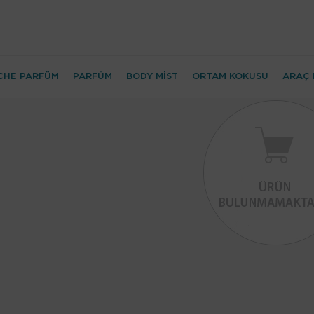
CHE PARFÜM
PARFÜM
BODY MİST
ORTAM KOKUSU
ARAÇ 