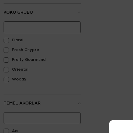
KOKU GRUBU
Floral
Fresh Chypre
Fruity Gourmand
Oriental
Woody
TEMEL AKORLAR
Acı