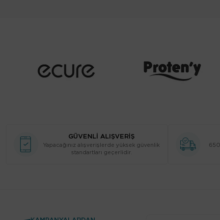
Amber
İris
Amber Ağacı
Kafur
Ambergris
Kahve
Amberwood
Kakao
Ambrette (Ebegümeci Misk)
Karamel
Ambroksan
Kehribar
Amyris
Kiraz
Ananas
Kozalaklı
Anason
GÜVENLİ ALIŞVERİŞ
Laktonik
Yapacağınız alışverişlerde yüksek güvenlik
650 
Angelica
standartları geçerlidir.
Lavanta
Aquozone
Menekşe
Ardıç
Metalik
Ardıç Meyveleri
Meyvemsi
Armut