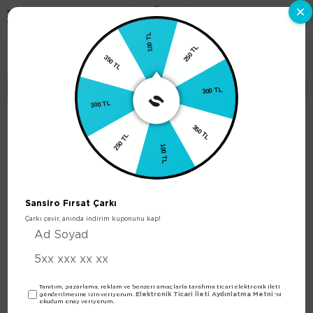
0
100 TL
350 TL
Erkek Parfüm
250 TL
Sıralama
Filtreleme
300 TL
300 TL
250 TL
350 TL
100 TL
Sansiro Fırsat Çarkı
Çarkı çevir, anında indirim kuponunu kap!
E-1 Erkek Parfüm 50ml
E-6 Erkek Parfüm 50ml
Edp
Edp
Tanıtım, pazarlama, reklam ve benzeri amaçlarla tarafıma ticari elektronik ileti
Elektronik Ticari İleti Aydınlatma Metni
gönderilmesine izin veriyorum.
'ni
500,00 TL
500,00 TL
okudum onay veriyorum.