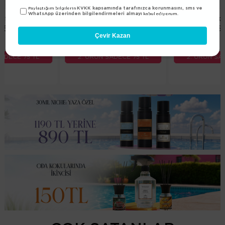
KVKK kapsamında tarafınızca korunmasını, sms ve
Paylaştığım bilgilerin
WhatsApp üzerinden bilgilendirmeleri almayı
kabul ediyorum.
E-32 Erkek Refreshing
M-656 Erkek Refreshing
Body Mist 155ml
Body Mist 155ml
Çevir Kazan
175,00 TL
175,00 TL
2. ÜRÜN SADECE 75 TL
2. ÜRÜN SADECE 75 TL