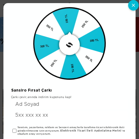
0
100 TL
350 TL
250 TL
300 TL
300 TL
250 TL
350 TL
BU FIRSAT KAÇMAZ
100 TL
Sansiro Fırsat Çarkı
Çarkı çevir, anında indirim kuponunu kap!
Tanıtım, pazarlama, reklam ve benzeri amaçlarla tarafıma ticari elektronik ileti
Elektronik Ticari İleti Aydınlatma Metni
gönderilmesine izin veriyorum.
'ni
okudum onay veriyorum.