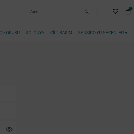
0
Ç KOKUSU
KOLONYA
CİLT BAKIM
SANSİRO'YU SEÇENLER ♥