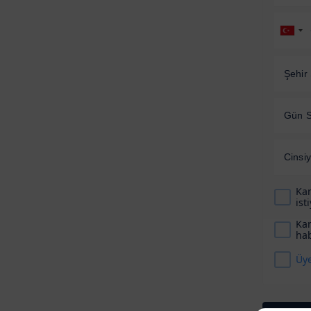
Şehir 
Gün S
Cinsiy
Kam
ist
Kam
hab
Üye