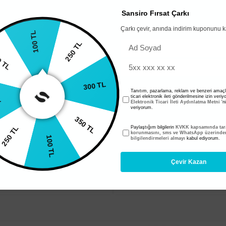
Üye Ol
Sansiro Fırsat Çarkı
Çarkı çevir, anında indirim kuponunu k
100 TL
250 TL
0 TL
300 TL
Tanıtım, pazarlama, reklam ve benzeri amaçl
ticari elektronik ileti gönderilmesine izin veri
L
Elektronik Ticari İleti Aydınlatma Metni
'n
veriyorum.
350 TL
250 TL
Paylaştığım bilgilerin
KVKK kapsamında tara
korunmasını, sms ve WhatsApp üzerinde
100 TL
bilgilendirmeleri almayı
kabul ediyorum.
Çevir Kazan
KOLAY SİPA
ÜCRETSİZ KARGO
Sitemizden üye olmadan da 
 ve üzeri alışverişlerinizde kargo bedava !
verebilirsiniz