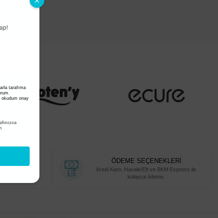
ap!
arla tarafıma
yorum.
i okudum onay
fınızca
n
RİŞ
ÖDEME SEÇENEKLERİ
kolayca sipariş
Kredi Kartı, Havale/Eft ve BKM Express ile
.
kolayca ödeme.