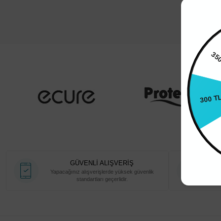
35
300 T
GÜVENLİ ALIŞVERİŞ
Yapacağınız alışverişlerde yüksek güvenlik
650 TL
standartları geçerlidir.