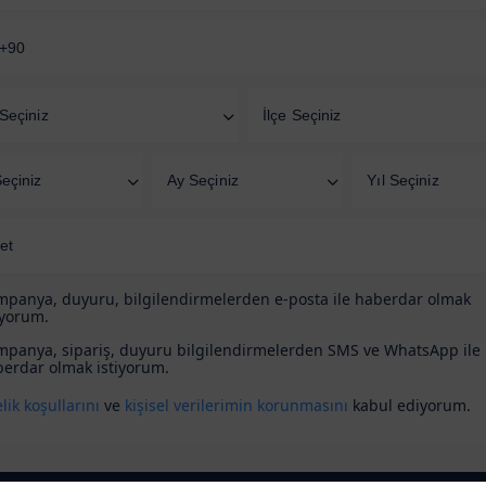
Seçiniz
İlçe Seçiniz
eçiniz
Ay Seçiniz
Yıl Seçiniz
et
panya, duyuru, bilgilendirmelerden e-posta ile haberdar olmak
iyorum.
panya, sipariş, duyuru bilgilendirmelerden SMS ve WhatsApp ile
erdar olmak istiyorum.
lik koşullarını
ve
kişisel verilerimin korunmasını
kabul ediyorum.