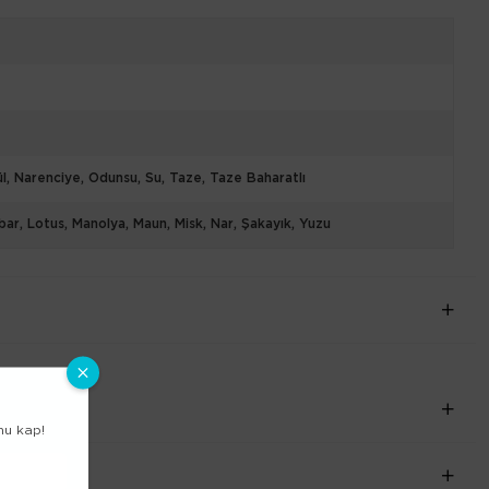
ül
Narenciye
Odunsu
Su
Taze
Taze Baharatlı
bar
Lotus
Manolya
Maun
Misk
Nar
Şakayık
Yuzu
nu kap!