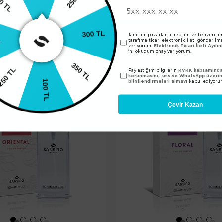
250 TL
L
Benzer Ürünler
Tanıtım, pazarlama, reklam ve benzeri am
tarafıma ticari elektronik ileti gönderilm
300 TL
veriyorum.
Elektronik Ticari İleti Aydı
'ni okudum onay veriyorum.
0 TL
350 TL
Paylaştığım bilgilerin
KVKK kapsamında 
korunmasını, sms ve WhatsApp üzeri
100 TL
bilgilendirmeleri almayı
kabul ediyoru
Çevir Kazan