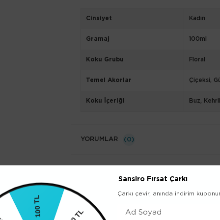
Cinsiyet
Kadın
Gramaj
100ml
Koku Grubu
Floral
Temel Akorlar
Çiçeksi
G
Koku İçeriği
Buz
Kehri
YORUMLAR
(0)
Sansiro Fırsat Çarkı
ÖDEME SEÇENEKLERI
Çarkı çevir, anında indirim kuponu
100 TL
350 TL
ÜRÜN ÖNERILERI