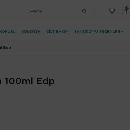
0
KOKUSU
KOLONYA
CİLT BAKIM
SANSİRO'YU SEÇENLER ♥
ml Edp
m 100ml Edp