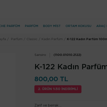
CHE PARFÜM
PARFÜM
BODY MİST
ORTAM KOKUSU
ARAÇ 
ayfa
Parfüm
Classic
Kadın Parfüm
K-122 Kadın Parfüm 100
Sansiro
(1100.01010.2122)
K-122 Kadın Parfü
800,00 TL
2. ÜRÜN %50 İNDİRİMLİ
Zarif ve berrak ...