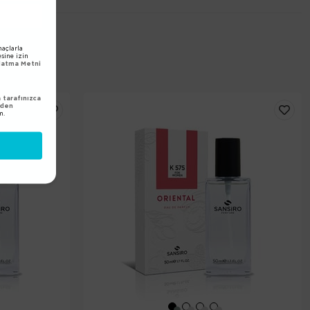
açlarla
esine izin
nlatma Metni
tarafınızca
nden
m.