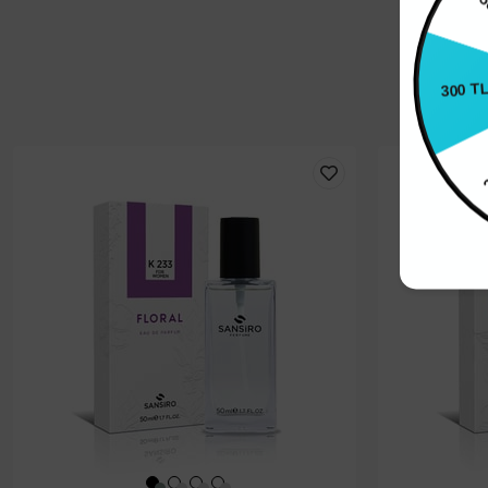
300 T
25