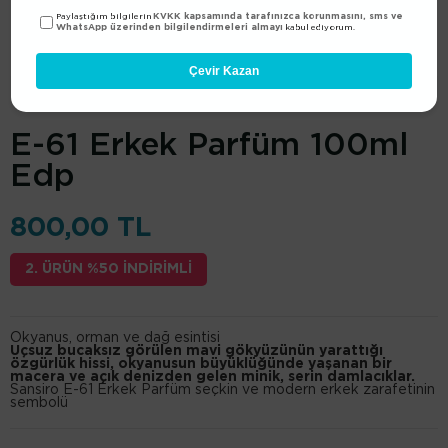
KVKK kapsamında tarafınızca korunmasını, sms ve
Paylaştığım bilgilerin
WhatsApp üzerinden bilgilendirmeleri almayı
kabul ediyorum.
Çevir Kazan
Sansiro
(1100.01010.1061)
E-61 Erkek Parfüm 100ml
Edp
800,00 TL
2. ÜRÜN %50 İNDİRİMLİ
Okyanus, orman ve dağ esintisi
Uçsuz bucaksız görülen mavi gökyüzünün yarattığı
özgürlük hissi, okyanusun büyüklüğünde yaşanan bir
macera ve açık denizden gelen minik, serin damlacıklar.
Sansiro E-61 Erkek Parfüm seçkin ve modern erkek zarafetinin
sembolü