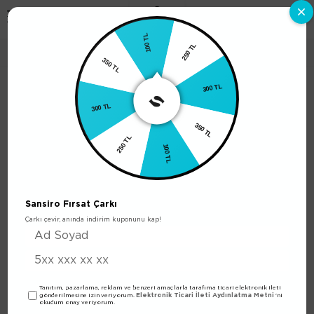
0
100 TL
250 TL
E-61 Erkek Parfüm 100ml Edp
350 TL
300 TL
300 TL
350 TL
250 TL
100 TL
Sansiro Fırsat Çarkı
Çarkı çevir, anında indirim kuponunu kap!
Tanıtım, pazarlama, reklam ve benzeri amaçlarla tarafıma ticari elektronik ileti
Elektronik Ticari İleti Aydınlatma Metni
gönderilmesine izin veriyorum.
'ni
okudum onay veriyorum.