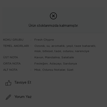
Ürün stoklarımızda kalmamıştır.
KOKU GRUBU
:
Fresh Chypre
TEMEL AKORLARI
:
Ozonik, su, aromatik, yeşil, taze baharatlı,
misk, bitkisel, taze, odunsu, narenciye
ÜST NOTA
:
Kavun, Mandalina, Salatalık
ORTA NOTA
:
Fesleğen, Adaçayı, Sardunya
ALT NOTA
:
Misk, Odunsu Notalar, Süet
Tavsiye Et
Yorum Yaz