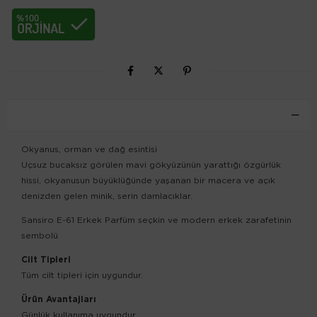
ÜRÜN ÖZELLIKLERI
Okyanus, orman ve dağ esintisi
Uçsuz bucaksız görülen mavi gökyüzünün yarattığı özgürlük
hissi, okyanusun büyüklüğünde yaşanan bir macera ve açık
denizden gelen minik, serin damlacıklar.
Sansiro E-61 Erkek Parfüm seçkin ve modern erkek zarafetinin
sembolü
Cilt Tipleri
Tüm cilt tipleri için uygundur.
Ürün Avantajları
Günlük kullanıma uygundur.