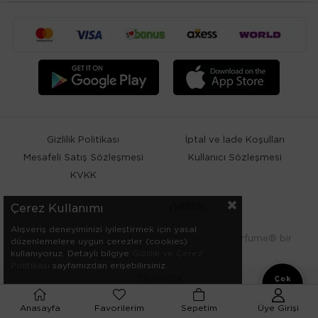
Gizlilik Politikası
İptal ve İade Koşulları
Mesafeli Satış Sözleşmesi
Kullanıcı Sözleşmesi
KVKK
designed by
Çerez Kullanımı
Alışveriş deneyiminizi iyileştirmek için yasal
Copyright © 2022. E-Sansiro.com. Sansiro Perfume® bir
düzenlemelere uygun çerezler (cookies)
kullanıyoruz. Detaylı bilgiye
Gizlilik ve Çerez
Kozmetik Dünyası markasıdır.
Politikası
sayfamızdan erişebilirsiniz.
Çok
Satanlar
Anasayfa
Favorilerim
Sepetim
Üye Girişi