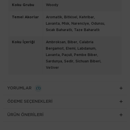
Koku Grubu
Woody
Temel Akorlar
Aromatik
Bitkisel
Kehribar
Lavanta
Misk
Narenciye
Odunsu
Sıcak Baharatlı
Taze Baharatlı
Koku İçeriği
Ambroksan
Biber
Calabria
Bergamot
Elemi
Labdanum
Lavanta
Paçuli
Pembe Biber
Sardunya
Sedir
Sichuan Biberi
Vetiver
YORUMLAR
(1)
ÖDEME SEÇENEKLERI
ÜRÜN ÖNERILERI