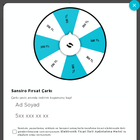
0
100 TL
350 TL
E-530 Erkek Parfüm 100ml Edp
250 TL
300 TL
300 TL
250 TL
350 TL
100 TL
Sansiro Fırsat Çarkı
Çarkı çevir, anında indirim kuponunu kap!
Tanıtım, pazarlama, reklam ve benzeri amaçlarla tarafıma ticari elektronik ileti
Elektronik Ticari İleti Aydınlatma Metni
gönderilmesine izin veriyorum.
'ni
okudum onay veriyorum.