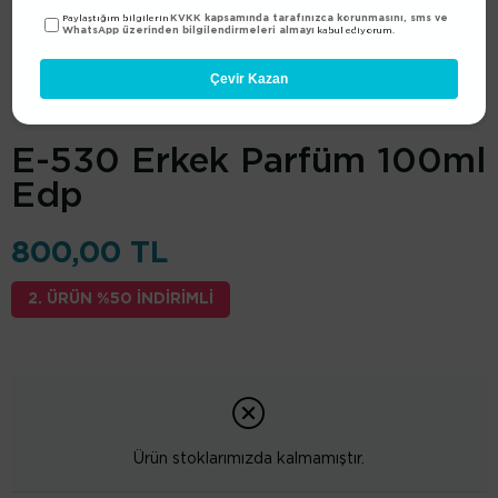
KVKK kapsamında tarafınızca korunmasını, sms ve
Paylaştığım bilgilerin
WhatsApp üzerinden bilgilendirmeleri almayı
kabul ediyorum.
Çevir Kazan
Sansiro
(1100.01010.1530)
E-530 Erkek Parfüm 100ml
Edp
800,00 TL
2. ÜRÜN %50 İNDİRİMLİ
Ürün stoklarımızda kalmamıştır.