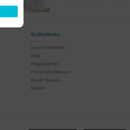
KURUMSAL
Sansiro Hakkında
Blog
Mağazalarımız
Franchising Başvuru
Bayilik Başvuru
İletişim