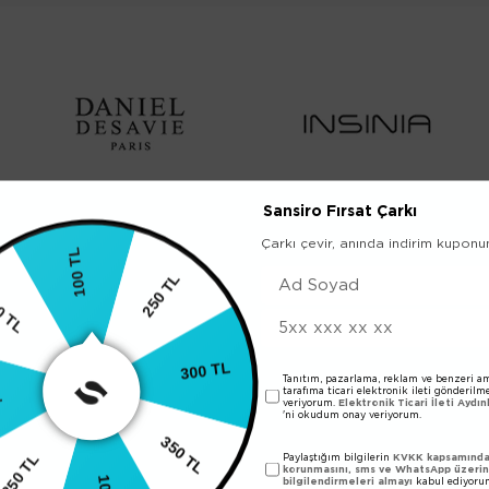
Sansiro Fırsat Çarkı
Çarkı çevir, anında indirim kuponu
100 TL
ÜCRETSİZ KARGO
KOLAY SİPA
250 TL
TL ve üzeri alışverişlerinizde kargo
Sitemizden üye olmada
 TL
bedava !
sipariş verebilir
300 TL
Tanıtım, pazarlama, reklam ve benzeri am
tarafıma ticari elektronik ileti gönderilm
L
veriyorum.
Elektronik Ticari İleti Aydı
'ni okudum onay veriyorum.
350 TL
Paylaştığım bilgilerin
KVKK kapsamında 
250 TL
korunmasını, sms ve WhatsApp üzeri
bilgilendirmeleri almayı
kabul ediyoru