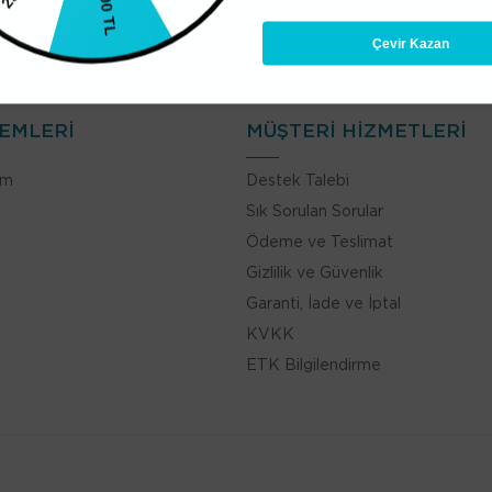
100 TL
Çevir Kazan
LEMLERİ
MÜŞTERİ HİZMETLERİ
im
Destek Talebi
Sık Sorulan Sorular
Ödeme ve Teslimat
Gizlilik ve Güvenlik
Garanti, İade ve İptal
KVKK
ETK Bilgilendirme