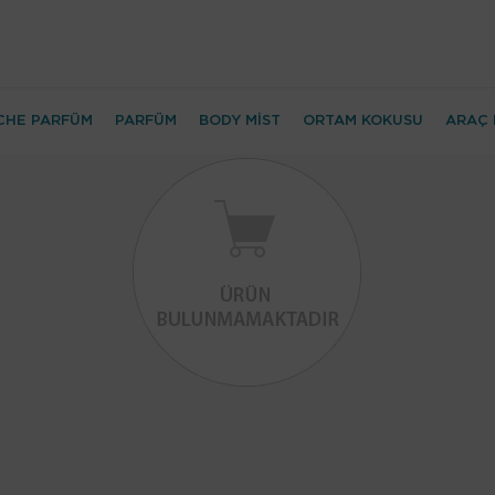
CHE PARFÜM
PARFÜM
BODY MİST
ORTAM KOKUSU
ARAÇ 