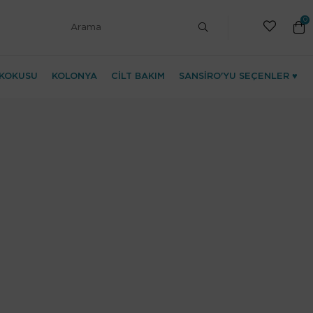
0
KOKUSU
KOLONYA
CİLT BAKIM
SANSİRO'YU SEÇENLER ♥