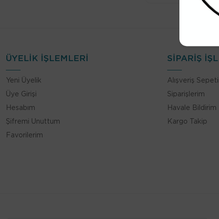
ÜYELİK İŞLEMLERİ
SİPARİŞ İŞ
Yeni Üyelik
Alışveriş Sepet
Üye Girişi
Siparişlerim
Hesabım
Havale Bildirim
Şifremi Unuttum
Kargo Takip
Favorilerim