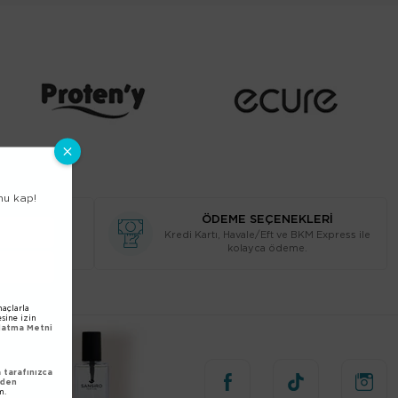
nu kap!
RİŞ
ÖDEME SEÇENEKLERİ
n da kolayca
Kredi Kartı, Havale/Eft ve BKM Express ile
siniz.
kolayca ödeme.
açlarla
esine izin
nlatma Metni
tarafınızca
nden
m.