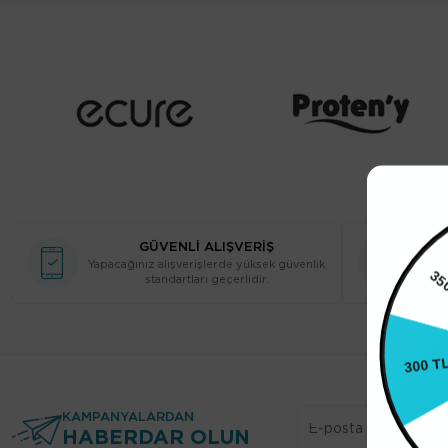
GÜVENLİ ALIŞVERİŞ
Yapacağınız alışverişlerde yüksek güvenlik
650 
350
standartları geçerlidir.
300 T
KAMPANYALARDAN
HABERDAR OLUN