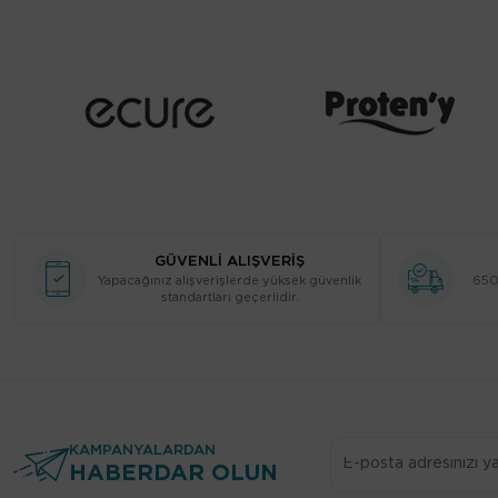
Armut Çiçeği
Misk
Artemisia
Narenciye
Atlas Sediri
Odunsu
Avustralya Sandal Ağacı
Ozonik
Badem
Öfke
Baharatlı Notalar
Paçuli
Bal
Pudramsı
GÜVENLİ ALIŞVERİŞ
Balmumu
Rom
Yapacağınız alışverişlerde yüksek güvenlik
650 
standartları geçerlidir.
Balsam
Sarı Çiçeksi
Bambu
Sıcak Baharatlı
Barut
Şekerli
Bellflower
Sıcak Şeker
Benzoin
KAMPANYALARDAN
Su
HABERDAR OLUN
Bergamot