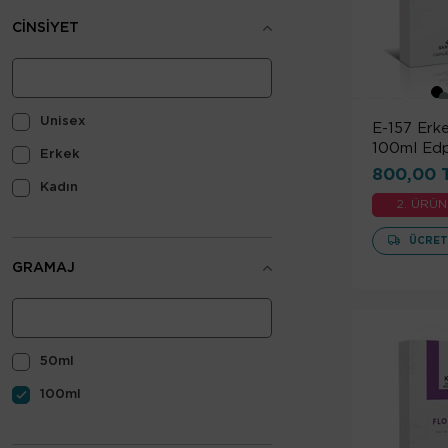
CINSIYET
Unisex
E-157 Erk
100ml Ed
Erkek
800,00 
Kadın
2. ÜRÜN
ÜCRET
GRAMAJ
50ml
100ml