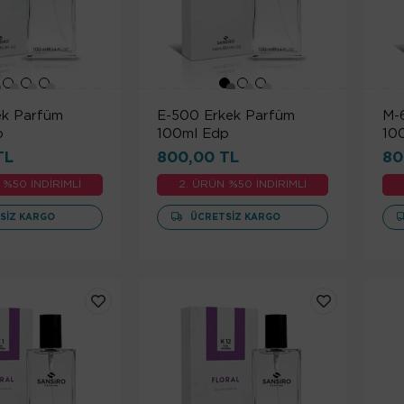
ek Parfüm
E-500 Erkek Parfüm
M-
p
100ml Edp
10
TL
800,00 TL
80
 %50 İNDİRİMLİ
2. ÜRÜN %50 İNDİRİMLİ
SIZ KARGO
ÜCRETSIZ KARGO