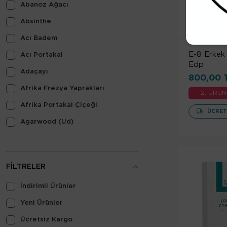
Abanoz Ağacı
Çiçeksi
T
Absinthe
Cevizli
Acı Badem
Çikolata
E-8 Erkek
Acı Portakal
Deniz
Edp
Adaçayı
800,00 
Deri
Afrika Frezya Yaprakları
2. ÜRÜN
Dumanlı
Afrika Portakal Çiçeği
ÜCRET
Dünyevi
Agarwood (Ud)
Fresh
Ahududu
Gül
Akigalawood
Hafif Baharatlı
FILTRELER
Aldehitler
Hayvansal
İndirimli Ürünler
Alıç
Hindistan Cevizi
Yeni Ürünler
Amalfi Limonu
Ilık Baharatlı
Ücretsiz Kargo
Amber