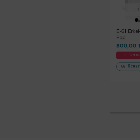
İris
Amber Ağacı
T
Kafur
Ambergris
Kahve
Amberwood
E-61 Erke
Kakao
Edp
Ambrette (Ebegümeci Misk)
Karamel
800,00 
Ambroksan
Kehribar
2. ÜRÜN
Amyris
Kiraz
ÜCRET
Ananas
Kozalaklı
Anason
Laktonik
Angelica
Lavanta
Aquozone
Menekşe
Ardıç
Metalik
Ardıç Meyveleri
Meyvemsi
Armut
Mineral