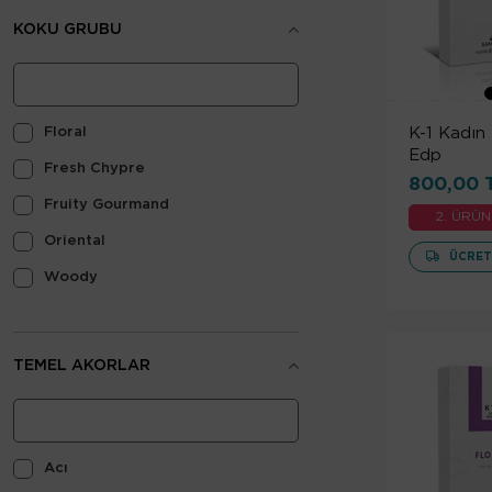
KOKU GRUBU
Floral
K-1 Kadın
Edp
Fresh Chypre
800,00 
Fruity Gourmand
2. ÜRÜN
Oriental
ÜCRET
Woody
TEMEL AKORLAR
Acı