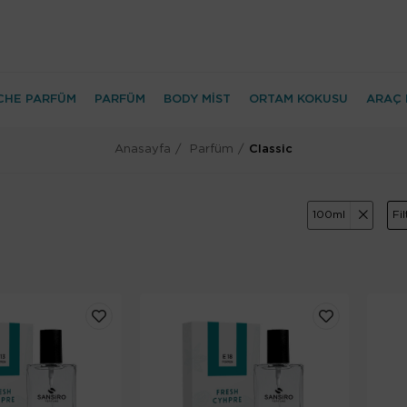
CHE PARFÜM
PARFÜM
BODY MİST
ORTAM KOKUSU
ARAÇ 
Anasayfa
Parfüm
Classic
100ml
Fi