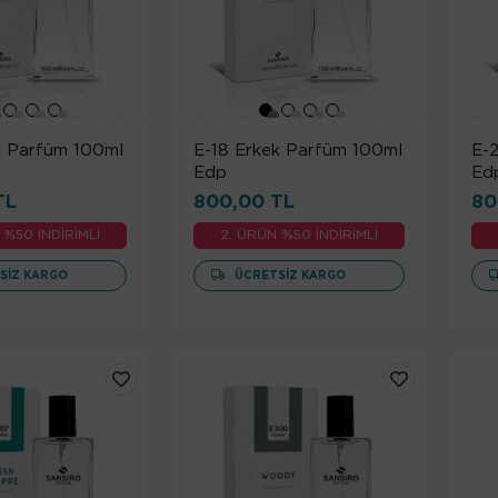
k Parfüm 100ml
E-18 Erkek Parfüm 100ml
E-
Edp
Ed
TL
800,00 TL
80
 %50 İNDİRİMLİ
2. ÜRÜN %50 İNDİRİMLİ
SIZ KARGO
ÜCRETSIZ KARGO