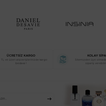
ÜCRETSİZ KARGO
KOLAY SİPA
TL ve üzeri alışverişlerinizde kargo
Sitemizden üye olmada
bedava !
sipariş verebilir