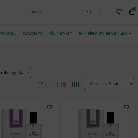
0
KOKUSU
KOLONYA
CİLT BAKIM
SANSİRO'YU SEÇENLER ♥
ltrelemeyi Kaldır
29 Ürün