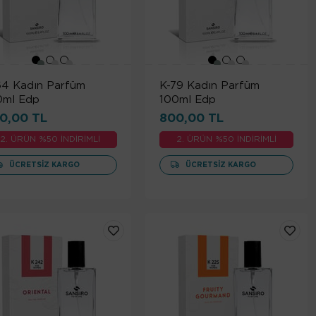
64 Kadın Parfüm
K-79 Kadın Parfüm
0ml Edp
100ml Edp
0,00 TL
800,00 TL
2. ÜRÜN %50 İNDİRİMLİ
2. ÜRÜN %50 İNDİRİMLİ
ÜCRETSIZ KARGO
ÜCRETSIZ KARGO