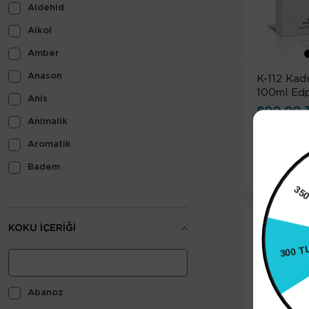
Aldehid
Alkol
Amber
Anason
K-112 Kad
100ml Ed
Anis
800,00 
Animalik
2. ÜRÜN
Aromatik
ÜCRET
Badem
Baharatlı
Bal
300 T
KOKU İÇERIĞI
Balmumu
Balzamik
25
Beyaz Çiçekler
Abanoz
Bitkisel