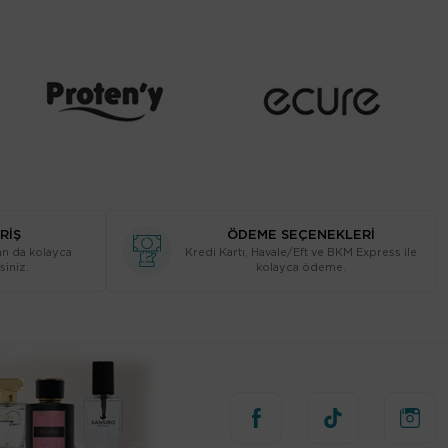
RİŞ
ÖDEME SEÇENEKLERİ
n da kolayca
Kredi Kartı, Havale/Eft ve BKM Express ile
siniz.
kolayca ödeme.