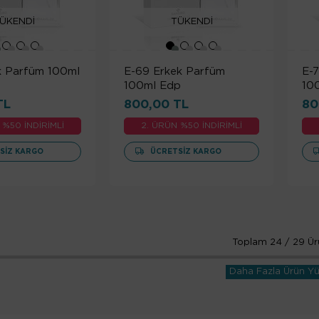
ÜKENDI
TÜKENDI
k Parfüm 100ml
E-69 Erkek Parfüm
E-
100ml Edp
10
TL
800,00 TL
80
 %50 İNDİRİMLİ
2. ÜRÜN %50 İNDİRİMLİ
SIZ KARGO
ÜCRETSIZ KARGO
Toplam
24
/
29
Ür
Daha Fazla Ürün Yü