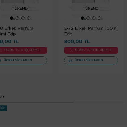
TÜKENDI
TÜKENDI
70 Erkek Parfüm
E-72 Erkek Parfüm 100ml
0ml Edp
Edp
0,00 TL
800,00 TL
2. ÜRÜN %50 İNDİRİMLİ
2. ÜRÜN %50 İNDİRİMLİ
ÜCRETSIZ KARGO
ÜCRETSIZ KARGO
ün
kle