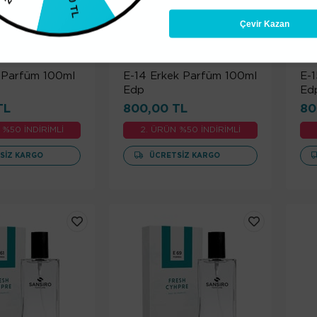
100 TL
Çevir Kazan
ÜKENDI
TÜKENDI
 Parfüm 100ml
E-14 Erkek Parfüm 100ml
E-
Edp
Ed
TL
800,00 TL
80
 %50 İNDİRİMLİ
2. ÜRÜN %50 İNDİRİMLİ
SIZ KARGO
ÜCRETSIZ KARGO