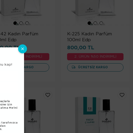
242 Kadın Parfüm
K-225 Kadın Parfüm
0ml Edp
100ml Edp
0,00 TL
800,00 TL
2. ÜRÜN %50 İNDİRİMLİ
2. ÜRÜN %50 İNDİRİMLİ
nu kap!
ÜCRETSIZ KARGO
ÜCRETSIZ KARGO
açlarla
esine izin
nlatma Metni
tarafınızca
nden
m.