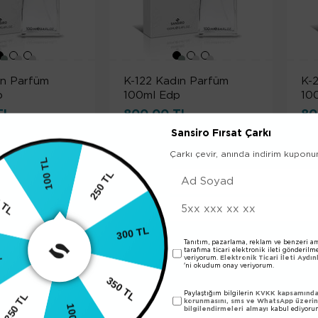
ın Parfüm
K-122 Kadın Parfüm
K-
p
100ml Edp
10
TL
800,00 TL
80
Sansiro Fırsat Çarkı
 %50 İNDİRİMLİ
2. ÜRÜN %50 İNDİRİMLİ
Çarkı çevir, anında indirim kuponu
100 TL
SIZ KARGO
ÜCRETSIZ KARGO
350 TL
250 TL
L
Tanıtım, pazarlama, reklam ve benzeri am
tarafıma ticari elektronik ileti gönderilm
300 TL
veriyorum.
Elektronik Ticari İleti Aydı
'ni okudum onay veriyorum.
0 TL
350 TL
Paylaştığım bilgilerin
KVKK kapsamında 
korunmasını, sms ve WhatsApp üzeri
bilgilendirmeleri almayı
kabul ediyoru