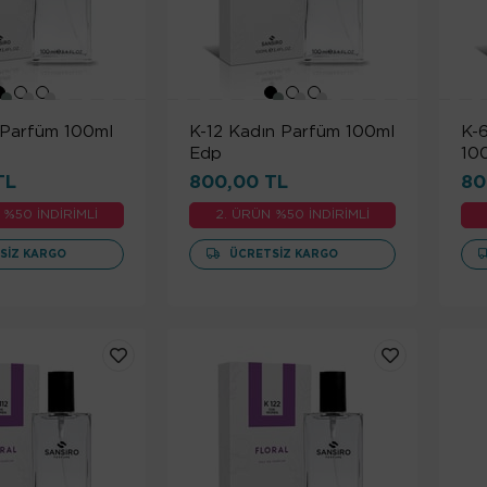
 Parfüm 100ml
K-12 Kadın Parfüm 100ml
K-
Edp
10
TL
800,00 TL
80
 %50 İNDİRİMLİ
2. ÜRÜN %50 İNDİRİMLİ
SIZ KARGO
ÜCRETSIZ KARGO