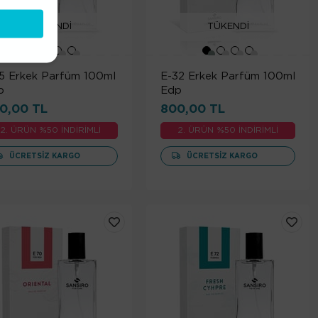
TÜKENDI
TÜKENDI
15 Erkek Parfüm 100ml
E-32 Erkek Parfüm 100ml
p
Edp
0,00 TL
800,00 TL
2. ÜRÜN %50 İNDİRİMLİ
2. ÜRÜN %50 İNDİRİMLİ
ÜCRETSIZ KARGO
ÜCRETSIZ KARGO